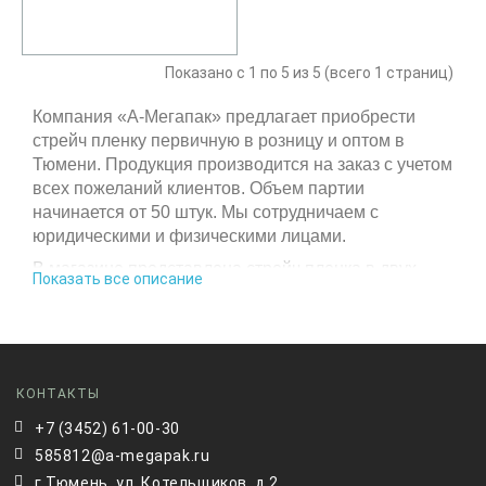
Показано с 1 по 5 из 5 (всего 1 страниц)
Компания «А-Мегапак» предлагает приобрести
стрейч пленку первичную в розницу и оптом в
Тюмени. Продукция производится на заказ с учетом
всех пожеланий клиентов. Объем партии
начинается от 50 штук. Мы сотрудничаем с
юридическими и физическими лицами.
В магазине представлена стрейч пленка в двух
Показать все описание
видах:
Первичная стрейч пленка;
Вторичная стрейч пленка.
В нашем интернет-магазине вы также сможете
КОНТАКТЫ
найти огромное количество бумажной продукции:
+7 (3452) 61-00-30
конверты для документов, картонная упаковка с
ручками, всевозможные виды подарочных
585812@a-megapak.ru
коробочек.
г.Тюмень, ул. Котельщиков, д.2