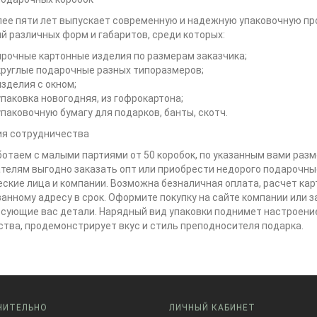
ее пяти лет выпускает современную и надежную упаковочную пр
й различных форм и габаритов, среди которых:
прочные картонные изделия по размерам заказчика;
круглые подарочные разных типоразмеров;
изделия с окном;
упаковка новогодняя, из гофрокартона;
упаковочную бумагу для подарков, банты, скотч.
ия сотрудничества
отаем с малыми партиями от 50 коробок, по указанным вами разм
телям выгодно заказать опт или приобрести недорого подарочные
ские лица и компании. Возможна безналичная оплата, расчет ка
занному адресу в срок. Оформите покупку на сайте компании или 
сующие вас детали. Нарядный вид упаковки поднимет настроение
тва, продемонстрирует вкус и стиль преподносителя подарка.
НИТЕЛЬНО
ЛИЧНЫЙ КАБИНЕТ