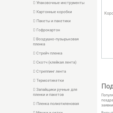
Упаковочные инструменты
Картонные коробки
Коро
Пакеты и пакетики
Гофрокартон
Воздушно-пузырьковая
пленка
Стрейч пленка
Скотч (клейкая лента)
Стреппинг лента
Термоэтикетки
Под
Запайщики ручные для
пленки и пакетов
Популя
поздра
Пленка полиэтиленовая
заявки
Мешки и сетки
Виды 