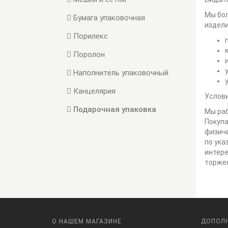
Мы бол
Бумага упаковочная
издели
Порилекс
Поролон
Наполнитель упаковочный
Канцелярия
Услов
Подарочная упаковка
Мы раб
Покупа
физиче
по ука
интере
торжес
О НАШЕМ МАГАЗИНЕ
ДОПОЛ