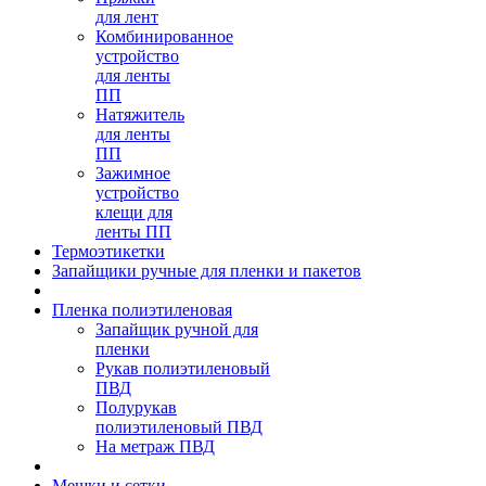
для лент
Комбинированное
устройство
для ленты
ПП
Натяжитель
для ленты
ПП
Зажимное
устройство
клещи для
ленты ПП
Термоэтикетки
Запайщики ручные для пленки и пакетов
Пленка полиэтиленовая
Запайщик ручной для
пленки
Рукав полиэтиленовый
ПВД
Полурукав
полиэтиленовый ПВД
На метраж ПВД
Мешки и сетки