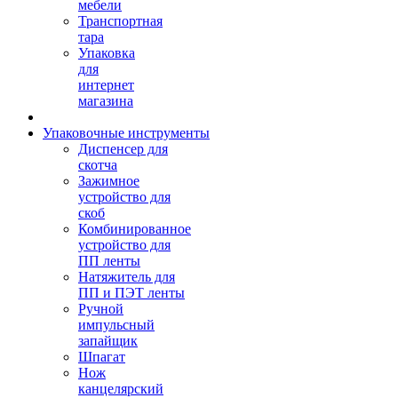
мебели
Транспортная
тара
Упаковка
для
интернет
магазина
Упаковочные инструменты
Диспенсер для
скотча
Зажимное
устройство для
скоб
Комбинированное
устройство для
ПП ленты
Натяжитель для
ПП и ПЭТ ленты
Ручной
импульсный
запайщик
Шпагат
Нож
канцелярский