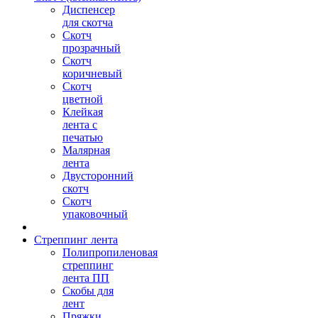
Диспенсер
для скотча
Скотч
прозрачный
Скотч
коричневый
Скотч
цветной
Клейкая
лента с
печатью
Малярная
лента
Двусторонний
скотч
Скотч
упаковочный
Стреппинг лента
Полипропиленовая
стреппинг
лента ПП
Скобы для
лент
Пряжки