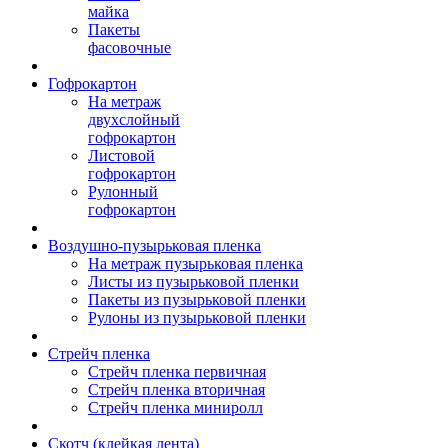
майка
Пакеты
фасовочные
Гофрокартон
На метраж
двухслойный
гофрокартон
Листовой
гофрокартон
Рулонный
гофрокартон
Воздушно-пузырьковая пленка
На метраж пузырьковая пленка
Листы из пузырьковой пленки
Пакеты из пузырьковой пленки
Рулоны из пузырьковой пленки
Стрейч пленка
Стрейч пленка первичная
Стрейч пленка вторичная
Стрейч пленка миниролл
Скотч (клейкая лента)