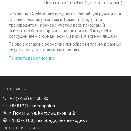
Показано с 1 по 4 из 4 (всего 1 страниц)
Компания «А-Мегапак» предлагает запайщик ручной для
пленки в розницу и оптом в Тюмени. Продукция
производится на заказ с учетом всех пожеланий
клиентов. Объем партии начинается от 50 штук. Мы
сотрудничаем с юридическими и физическими лицами.
Также в магазине возможно приобрести пленку
в разных
видах и сопутствующие материалы
:
Рукав полиэтиленовый ПВД;
Показать все описание
Полурукав полиэтиленовый ПВД;
Запайщик ручной для пленки.
В нашем интернет-магазине вы также сможете найти
огромное количество бумажной продукции: конверты
для документов, картонная упаковка с ручками,
КОНТАКТЫ
всевозможные виды подарочных коробочек.
+7 (3452) 61-00-30
Запайщик ручной для полиэтиленовой пленки – это
585812@a-megapak.ru
незаменимый инструмент для эффективной упаковки
г.Тюмень, ул. Котельщиков, д.2
товаров, который используется в различных сферах
бизнеса. В интернет-магазине А Мегапак в Тюмени вы
09:00-20:00, без обеда, без выходных
можете приобрести качественный ручной запайщик,
ДОПОЛНИТЕЛЬНО