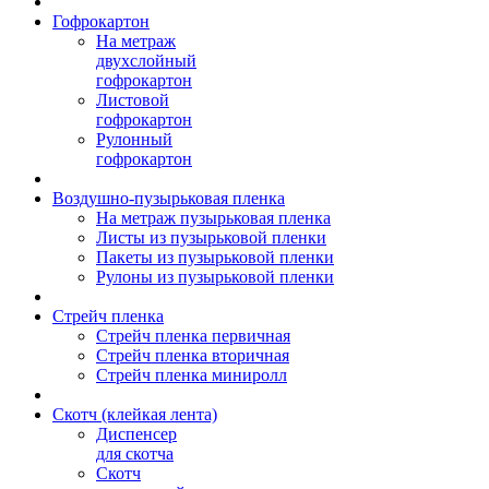
Гофрокартон
На метраж
двухслойный
гофрокартон
Листовой
гофрокартон
Рулонный
гофрокартон
Воздушно-пузырьковая пленка
На метраж пузырьковая пленка
Листы из пузырьковой пленки
Пакеты из пузырьковой пленки
Рулоны из пузырьковой пленки
Стрейч пленка
Стрейч пленка первичная
Стрейч пленка вторичная
Стрейч пленка миниролл
Скотч (клейкая лента)
Диспенсер
для скотча
Скотч