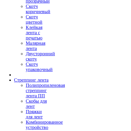
прозрачный
Скотч
коричневый
Скотч
цветной
Клейкая
лента с
печатью
Малярная
лента
Двусторонний
скотч
Скотч
упаковочный
Стреппинг лента
Полипропиленовая
стреппинг
лента ПП
Скобы для
лент
Пряжки
для лент
Комбинированное
устройство