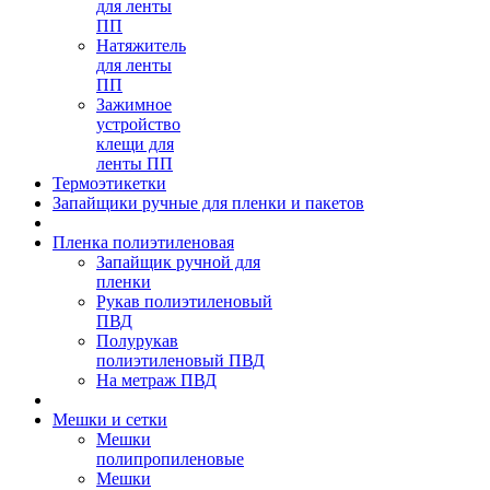
для ленты
ПП
Натяжитель
для ленты
ПП
Зажимное
устройство
клещи для
ленты ПП
Термоэтикетки
Запайщики ручные для пленки и пакетов
Пленка полиэтиленовая
Запайщик ручной для
пленки
Рукав полиэтиленовый
ПВД
Полурукав
полиэтиленовый ПВД
На метраж ПВД
Мешки и сетки
Мешки
полипропиленовые
Мешки