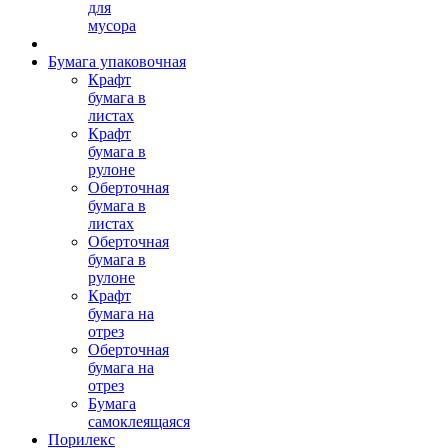
для
мусора
Бумага упаковочная
Крафт
бумага в
листах
Крафт
бумага в
рулоне
Оберточная
бумага в
листах
Оберточная
бумага в
рулоне
Крафт
бумага на
отрез
Оберточная
бумага на
отрез
Бумага
самоклеящаяся
Порилекс