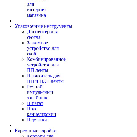
для
интернет
магазина
Упаковочные инструменты
Диспенсер для
скотча
Зажимное
устройство для
скоб
Комбинированное
устройство для
ПП ленты
Натяжитель для
ПП и ПЭТ ленты
Ручной
импульсный
запайщик
Шпагат
Нож
канцелярский
Перчатки
Картонные коробки
Коробки для