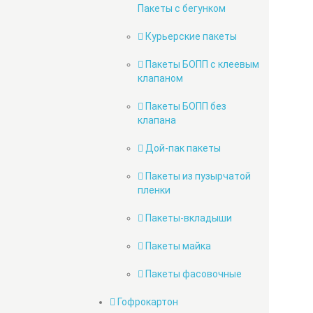
Пакеты с бегунком
Курьерские пакеты
Пакеты БОПП с клеевым
клапаном
Пакеты БОПП без
клапана
Дой-пак пакеты
Пакеты из пузырчатой
пленки
Пакеты-вкладыши
Пакеты майка
Пакеты фасовочные
Гофрокартон