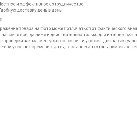
Честное и эффективное сотрудничество
Удобную доставку день в день;
:
бражение товара на фото может отличаться от фактического внеш
а на сайте всегда ниже и действительна только для интернет мага
ле проверки заказа, менеджер позвонит и уточнит для вас актуал
. Если у вас нет времени ждать, то мы всегда готовы помочь по т