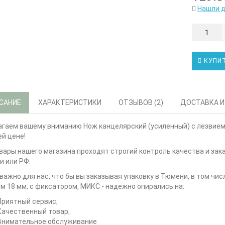
Нашли 
КУПИ
САНИЕ
ХАРАКТЕРИСТИКИ
ОТЗЫВОВ (2)
ДОСТАВКА И
гаем вашему вниманию Нож канцелярский (усиленный) с лезвием 
й цене!
вары нашего магазина проходят строгий контроль качества и за
 или РФ.
важно для нас, что бы вы заказывая упаковку в Тюмени, в том чис
м 18 мм, с фиксатором, МИКС - надежно опирались на:
Приятный сервис;
Качественный товар;
Внимательное обслуживание