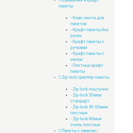
Бумажные и крафт
пакеты
- Клип-лента для
пакетов
- Крафт пакеты без
ручек
- Крафт пакеты с
ручками
- Крафт пакеты с
окном
- Плотные крафт
пакеты
Zip-lock гриппер пакеты
- Zip-lock поштучно
- Zip-lock 35мкм
стандарт
- Zip-lock 45-65мкм
плотные
- Zip-lock 80мкм
очень плотные
Пакеты с замком /