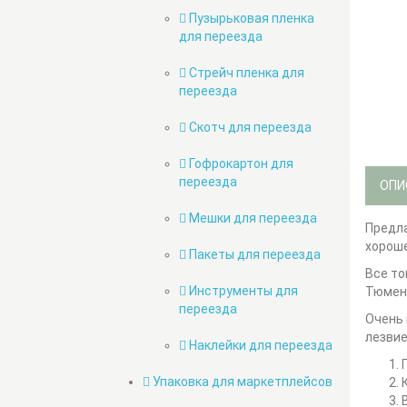
Пузырьковая пленка
для переезда
Стрейч пленка для
переезда
Скотч для переезда
Гофрокартон для
переезда
ОПИ
Мешки для переезда
Предла
хороше
Пакеты для переезда
Все то
Инструменты для
Тюмени
переезда
Очень 
лезвие
Наклейки для переезда
Упаковка для маркетплейсов