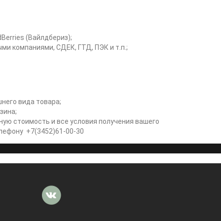
Berries (Вайлдбериз);
ми компаниями, СДЕК, ГТД, ПЭК и т.п.;
него вида товара;
зина;
ьную стоимость и все условия получения вашего
телефону +7(3452)61-00-30