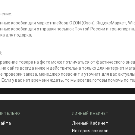
нение:
онные коробки для маркетплейсов OZON (Озон), ЯндексМаркет, Wild
онные коробки для отправки посылок Почтой России и транспортны
бка для подарка;
:
бражение товара на фото может отличаться от фактического внеш
а на сайте всегда ниже и действительна только для интернет мага
ле проверки заказа, менеджер позвонит и уточнит для вас актуал
. Если у вас нет времени ждать, то мы всегда готовы помочь по 
НИТЕЛЬНО
ЛИЧНЫЙ КАБИНЕТ
сайта
Личный Кабинет
История заказов