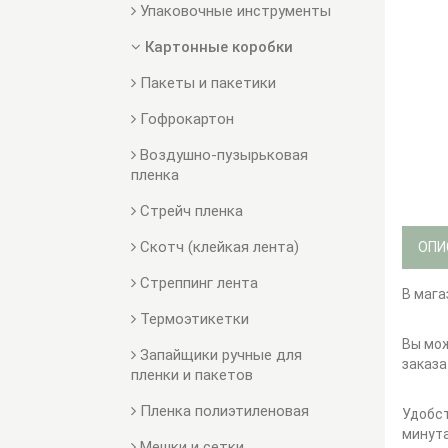
Упаковочные инструменты
Картонные коробки
Пакеты и пакетики
Гофрокартон
Воздушно-пузырьковая
пленка
Стрейч пленка
Скотч (клейкая лента)
ОПИ
Стреппинг лента
В мага
Термоэтикетки
Вы мож
Запайщики ручные для
заказа
пленки и пакетов
Пленка полиэтиленовая
Удобст
минута
Мешки и сетки