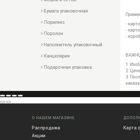
Бумага упаковочная
Приме
Порилекс
- карт
- карт
Поролон
- коро
Наполнитель упаковочный
ВАЖНО
Канцелярия
1. Изо
Подарочная упаковка
2. Цен
3. Пос
заказа
О НАШЕМ МАГАЗИНЕ
ДОПОЛ
Распродажа
Карта 
Акции